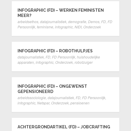
INFOGRAPHIC (FD) – WERKEN FEMINISTEN
MEER?
arbeidsethos
,
datajournalistiek
,
demografie
,
Demos
,
FD
,
FD
Persoonlijk
,
feminisme
,
infographic
,
NIDI
,
Onderzoek
INFOGRAPHIC (FD) – ROBOTHULPJES
datajournalistiek
,
FD
,
FD Persoonlijk
,
huishoudelijke
apparaten
,
infographic
,
Onderzoek
,
robotzuiger
INFOGRAPHIC (FD) – ONGEWENST
GEPENSIONEERD
arbeidssociologie
,
datajournalistiek
,
FD
,
FD Persoonlijk
,
infographic
,
Netspar
,
Onderzoek
,
pensioenen
ACHTERGRONDARTIKEL (FD) – JOBCRAFTING