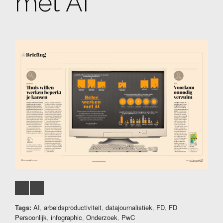
met AI
Tags:
AI
,
arbeidsproductiviteit
,
datajournalistiek
,
FD
,
FD
Persoonlijk
,
infographic
,
Onderzoek
,
PwC