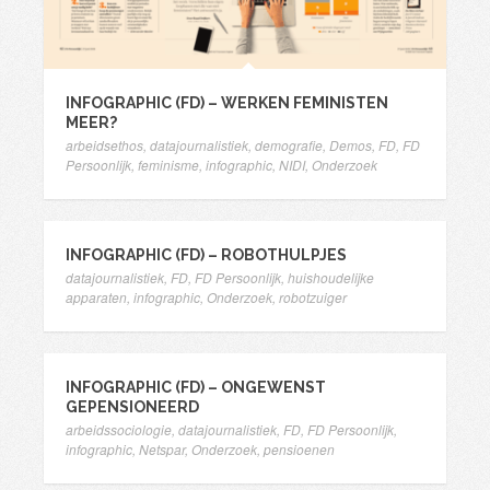
INFOGRAPHIC (FD) – WERKEN FEMINISTEN
MEER?
arbeidsethos
,
datajournalistiek
,
demografie
,
Demos
,
FD
,
FD
Persoonlijk
,
feminisme
,
infographic
,
NIDI
,
Onderzoek
INFOGRAPHIC (FD) – ROBOTHULPJES
datajournalistiek
,
FD
,
FD Persoonlijk
,
huishoudelijke
apparaten
,
infographic
,
Onderzoek
,
robotzuiger
INFOGRAPHIC (FD) – ONGEWENST
GEPENSIONEERD
arbeidssociologie
,
datajournalistiek
,
FD
,
FD Persoonlijk
,
infographic
,
Netspar
,
Onderzoek
,
pensioenen