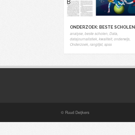
ONDERZOEK: BESTE SCHOLEN
analyse
,
beste scholen
,
Data
,
datajournalistiek
,
kwaliteit
,
onderwijs
,
Onderzoek
,
ranglijst
,
spss
© Ruud Deijkers