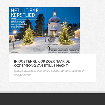
IN OOSTENRIJK OP ZOEK NAAR DE
OORSPRONG VAN STILLE NACHT
feature
,
kerstlied
,
Oostenrijk
,
Salzburgerland
,
stille nacht
heilige nacht