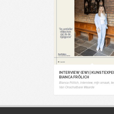
INTERVIEW (EW) | KUNSTEXP
BIANCA FRÖLICH
Bianca Frölich
,
interview
,
mijn smaak
,
te
Van Onschatbare Waarde