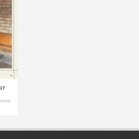
ERT
levisie
,