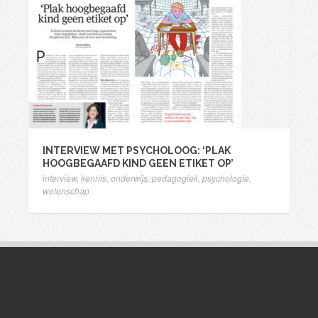
INTERVIEW MET PSYCHOLOOG: ‘PLAK
HOOGBEGAAFD KIND GEEN ETIKET OP’
interview
,
kennis
,
onderwijs
,
pedagogiek
,
psychologie
,
wetenschap