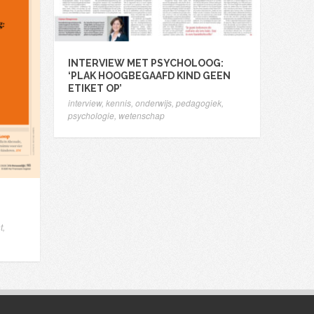
INTERVIEW MET PSYCHOLOOG:
‘PLAK HOOGBEGAAFD KIND GEEN
ETIKET OP’
interview
,
kennis
,
onderwijs
,
pedagogiek
,
psychologie
,
wetenschap
t
,