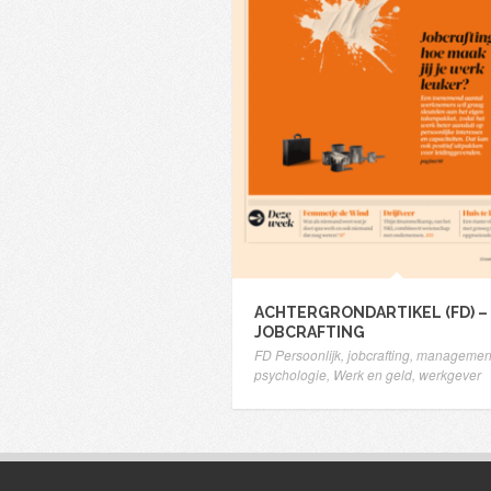
ACHTERGRONDARTIKEL (FD) –
JOBCRAFTING
FD Persoonlijk
,
jobcrafting
,
managemen
psychologie
,
Werk en geld
,
werkgever